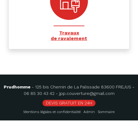
Travaux
de ravalement
Prudhomme
- 125 bis Chemin de La Palissade 83600 FREJUS -
06 85 30 43 42
-
jpp.couverture@gmail.com
DEVIS GRATUIT EN 24H
Mentions légales et confidentialité
Admin
Sommaire